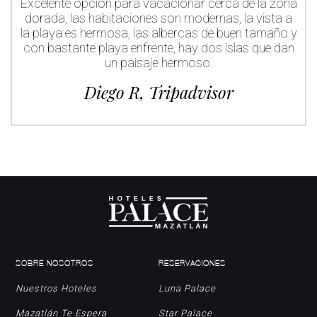
Excelente opción para vacacionar cerca de la zona
dorada, las habitaciones son modernas, la vista a
la playa es hermosa, las albercas de buen tamaño y
con bastante playa enfrente, hay dos islas que dan
un paisaje hermoso.
Diego R, Tripadvisor
SOBRE NOSOTROS
RESERVACIONES
Nuestros Hoteles
Luna Palace
Mazatlán Te Espera
Star Palace